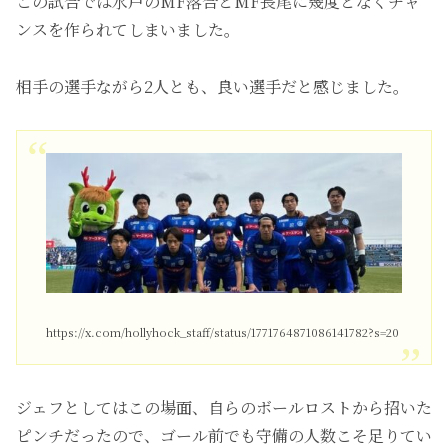
この試合では水戸のMF落合とMF長尾に幾度となくチャ
ンスを作られてしまいました。
相手の選手ながら2人とも、良い選手だと感じました。
https://x.com/hollyhock_staff/status/1771764871086141782?s=20
ジェフとしてはこの場面、自らのボールロストから招いた
ピンチだったので、ゴール前でも守備の人数こそ足りてい