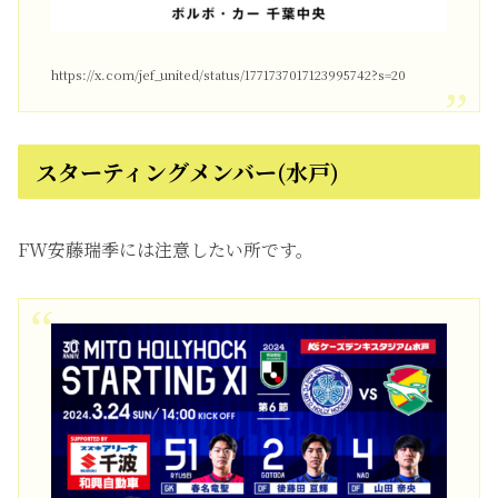
https://x.com/jef_united/status/1771737017123995742?s=20
スターティングメンバー(水戸)
FW安藤瑞季には注意したい所です。