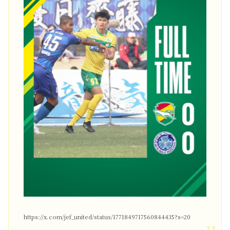
https://x.com/jef_united/status/1771849717560844435?s=20