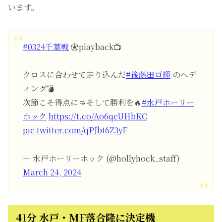
います。
#0324千葉戦
⚽playback📺
クロスに合わせて走り込んだ
#後藤田亘輝
のヘデ
ィング💣
次節こそ得点に👊そして勝利を🔥
#水戸ホーリー
ホック
https://t.co/Ao6qcUHbKC
pic.twitter.com/qPJbt6Z3yF
— 水戸ホーリーホック (@hollyhock_staff)
March 24, 2024
41分 水戸・MF落合隆に決定機