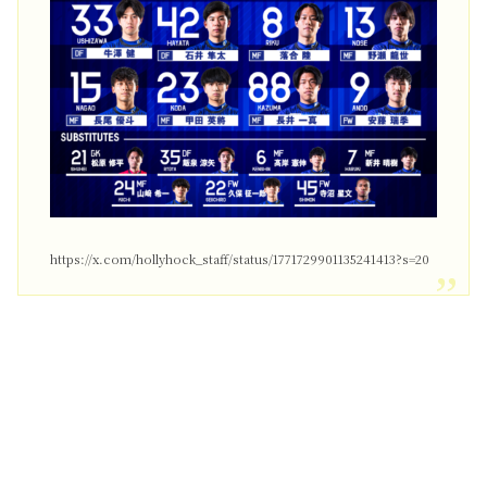
https://x.com/hollyhock_staff/status/1771729901135241413?s=20