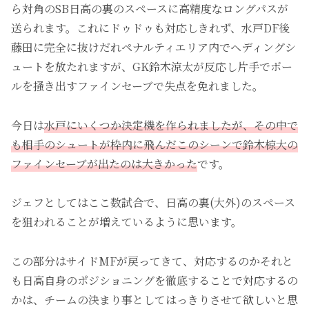
ら対角のSB日高の裏のスペースに高精度なロングパスが
送られます。これにドゥドゥも対応しきれず、水戸DF後
藤田に完全に抜けだれペナルティエリア内でヘディングシ
ュートを放たれますが、GK鈴木涼太が反応し片手でボー
ルを掻き出すファインセーブで失点を免れました。
今日は
水戸にいくつか決定機を作られましたが、その中で
も相手のシュートが枠内に飛んだこのシーンで鈴木椋大の
ファインセーブが出たのは大きかった
です。
ジェフとしてはここ数試合で、日高の裏(大外)のスペース
を狙われることが増えているように思います。
この部分はサイドMFが戻ってきて、対応するのかそれと
も日高自身のポジショニングを徹底することで対応するの
かは、チームの決まり事としてはっきりさせて欲しいと思