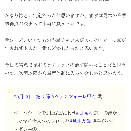
かなり際どい判定だったと思いますが、まずは見木の今季
初得点が決まって本当に良かったです。
今シーズンいくつもの得点チャンスがあった中で、得点が
生まれず本人が一番もどかしかったと思います。
今日の得点で見木のケチャップの蓋が開いたことだと思う
ので、次節以降から量産体制に入って欲しいと思います。
#5月13日
#第15節
#ヴァンフォーレ甲府
戦
ゴールシーンをPLAYBACK🎥
#日高大
選手の浮か
したマイナスへのクロスを
#見木友哉
選手がハー
フボレー⚽️