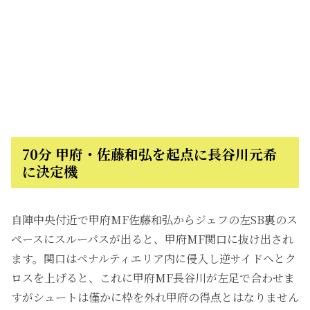
70分 甲府・佐藤和弘を起点に長谷川元希
に決定機
自陣中央付近で甲府MF佐藤和弘からジェフの左SB裏のス
ペースにスルーパスが出ると、甲府MF関口に抜け出され
ます。関口はペナルティエリア内に侵入し逆サイドへとク
ロスを上げると、これに甲府MF長谷川が左足で合わせま
すがシュートは僅かに枠を外れ甲府の得点とはなりません