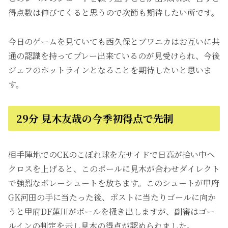
得点数は伸びてくると思うので次節も期待したい所です。
今日のゲームを見ていても西久保とブワニカはお互いに共
通の認識を持ってプレー出来ているのが見受けられ、今後
ジェフのホットラインとなることを期待したいと思いま
す。
29分 見木友哉の今季初得点で先制
相手陣地でのCKのこぼれ球を左サイドで日高が拾い中へ
クロスを上げると、このボールに見木が合わせダイレクト
で強烈なボレーシュートを放ちます。このシュートが甲府
GK河田の手に当たった後、ポストに当たりゴールに向か
うと甲府DF蓮川がボールを掻き出しますが、副審はゴー
ルインの判定を示し見木の得点が認められました。