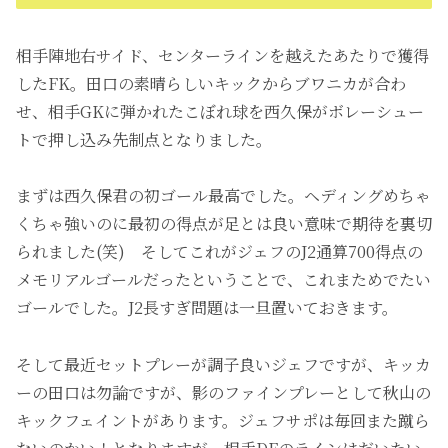
相手陣地右サイド、センターラインを越えたあたりで獲得
したFK。田口の素晴らしいキックからブワニカが合わ
せ、相手GKに弾かれたこぼれ球を西久保がボレーシュー
トで押し込み先制点となりました。
まずは西久保君の初ゴール最高でした。ヘディングめちゃ
くちゃ強いのに最初の得点が足とは良い意味で期待を裏切
られました(笑) そしてこれがジェフのJ2通算700得点の
メモリアルゴールだったということで、これまためでたい
ゴールでした。J2長すぎ問題は一旦置いておきます。
そして最近セットプレーが調子良いジェフですが、キッカ
ーの田口は勿論ですが、影のファインプレーとして秋山の
キックフェイントがあります。ジェフサポは毎回また蹴ら