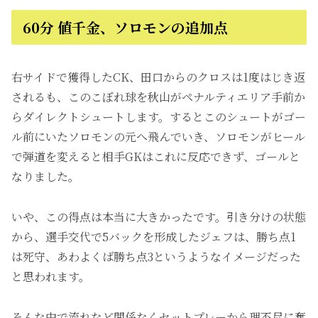
60分 値千金、ソロモンの追加点
右サイドで獲得したCK、田口からのクロスは1度はじき返
されるも、このこぼれ球を秋山がペナルティエリア手前か
らダイレクトシュートします。するとこのシュートがゴー
ル前にいたソロモンの元へ飛んでいき、ソロモンがヒール
で弾道を変えると相手GKはこれに反応できず、ゴールと
なりました。
いや、この得点は本当に大きかったです。引き分けの状態
から、選手交代で5バックを形成したジェフは、勝ち点1
は死守、あわよくば勝ち点3というようなイメージだった
と思われます。
そんな中で流れなど関係なくセットプレーから理不尽に奪