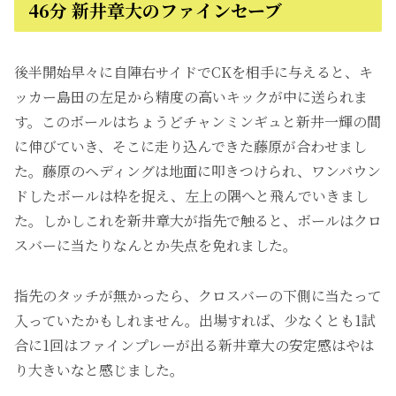
46分 新井章大のファインセーブ
後半開始早々に自陣右サイドでCKを相手に与えると、キ
ッカー島田の左足から精度の高いキックが中に送られま
す。このボールはちょうどチャンミンギュと新井一輝の間
に伸びていき、そこに走り込んできた藤原が合わせまし
た。藤原のヘディングは地面に叩きつけられ、ワンバウン
ドしたボールは枠を捉え、左上の隅へと飛んでいきまし
た。しかしこれを新井章大が指先で触ると、ボールはクロ
スバーに当たりなんとか失点を免れました。
指先のタッチが無かったら、クロスバーの下側に当たって
入っていたかもしれません。出場すれば、少なくとも1試
合に1回はファインプレーが出る新井章大の安定感はやは
り大きいなと感じました。