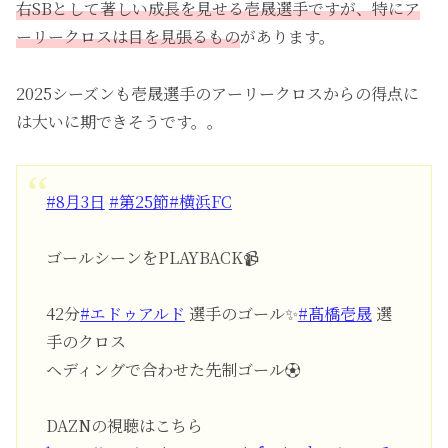
右SBとして著しい成長を見せる壱晟選手ですが、特にア
ーリークロスは目を見張るもの
があります。
2025シーズンも壱晟選手のアーリークロスからの得点に
は大いに期できそうです。。
#8月3日
#第25節
#横浜FC
ゴールシーンをPLAYBACK📹
42分
#エドゥアルド
選手のゴール✨
#髙橋壱晟
選
手のクロス
ヘディングで合わせた先制ゴール⚽️
DAZNの視聴はこちら