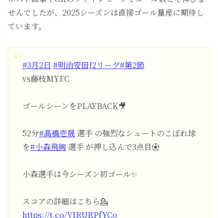
せんでしたが、2025シーズンは直接ゴール量産に期待し
ています。
#3月2日
#明治安田J2リーグ
#第2節
vs藤枝MYFC
ゴールシーンをPLAYBACK🎥
52分
#髙橋壱晟
選手 の強烈なシュートのこぼれ球
を
#小森飛絢
選手 が押し込んで3点目⚽️
小森選手は今シーズン初ゴール✨
スコアの詳細はこちら💁
https://t.co/VIRURPfYCo