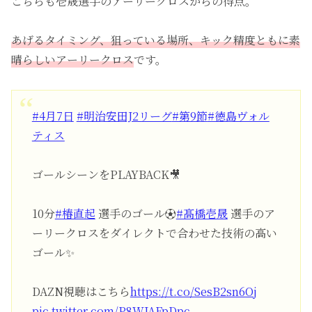
こちらも壱晟選手のアーリークロスからの得点。
あげるタイミング、狙っている場所、キック精度ともに素
晴らしいアーリークロス
です。
#4月7日
#明治安田J2リーグ
#第9節
#徳島ヴォル
ティス
ゴールシーンをPLAYBACK🎥
10分
#椿直起
選手のゴール⚽️
#髙橋壱晟
選手のア
ーリークロスをダイレクトで合わせた技術の高い
ゴール✨
DAZN視聴はこちら
https://t.co/SesB2sn6Oj
pic.twitter.com/P8WJAFpDpc