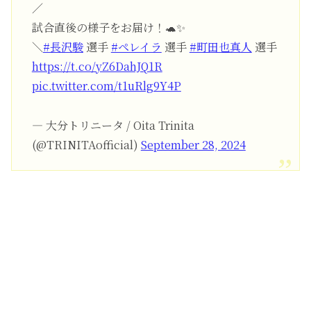
／
試合直後の様子をお届け！🐢✨
＼
#長沢駿
選手
#ペレイラ
選手
#町田也真人
選手
https://t.co/yZ6DahJQ1R
pic.twitter.com/t1uRlg9Y4P
— 大分トリニータ / Oita Trinita
(@TRINITAofficial)
September 28, 2024