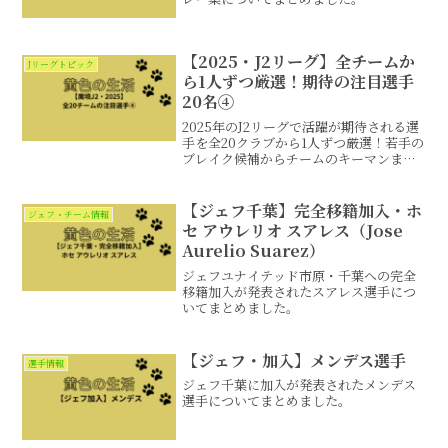
【2025・J2リーグ】全チームか
Jリーグトピック
ら1人ずつ厳選！期待の注目選手
20名④
2025年のJ2リーグで活躍が期待される選
手を全20クラブから1人ずつ厳選！若手の
ブレイク候補からチームのキーマンま
で、注目選手についてまとめるシリーズ
第4弾(全4弾)になります。今回は今治、
鳥栖、長崎、熊本、大分の5チームになり
【ジェフ千葉】完全移籍加入・ホ
ジェフ・チーム情報
ます！
セ アウレリオ スアレス（Jose
Aurelio Suarez）
ジェフユナイテッド市原・千葉への完全
移籍加入が発表されたスアレス選手につ
いてまとめました。
【ジェフ・加入】メンデス選手
選手情報
ジェフ千葉に加入が発表されたメンデス
選手についてまとめました。