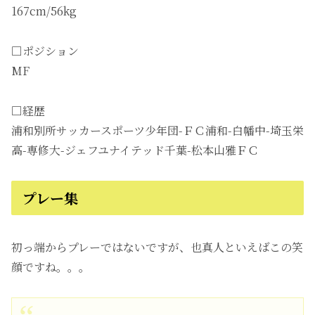
167cm/56kg
□ポジション
MF
□経歴
浦和別所サッカースポーツ少年団-ＦＣ浦和-白幡中-埼玉栄
高-専修大-ジェフユナイテッド千葉-松本山雅ＦＣ
プレー集
初っ端からプレーではないですが、也真人といえばこの笑
顔ですね。。。