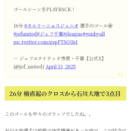
ゴールシーンをPLAYBACK！
16分
#カルリーニョスジュニオ
選手のゴール⚽️
#jefunited
#ジェフ千葉
#jleague
#winbyall
pic.twitter.com/gspFTSGUsI
— ジェフユナイテッド市原・千葉【公式X】
(@jef_united)
April 13, 2025
26分 椿直起のクロスから石川大地で3点目
このゴールも中々のゴラッソでしたね。。
石川大地選手は前節の決定機逸があった中で、この試合で