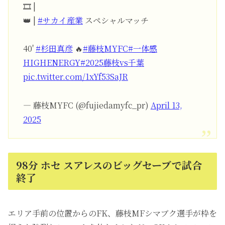
🎞️ |
👑 |
#サカイ産業
スペシャルマッチ
40'
#杉田真彦
🔥
#藤枝MYFC
#一体感
HIGHENERGY
#2025藤枝vs千葉
pic.twitter.com/1xYf53SaJR
— 藤枝MYFC (@fujiedamyfc_pr)
April 13,
2025
98分 ホセ スアレスのビッグセーブで試合
終了
エリア手前の位置からのFK、藤枝MFシマブク選手が枠を