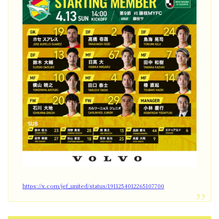
https://x.com/jef_united/status/1911254012265107700