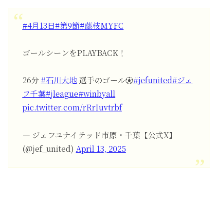
#4月13日
#第9節
#藤枝MYFC
ゴールシーンをPLAYBACK！
26分
#石川大地
選手のゴール⚽️
#jefunited
#ジェ
フ千葉
#jleague
#winbyall
pic.twitter.com/rRrIuvtrbf
— ジェフユナイテッド市原・千葉【公式X】
(@jef_united)
April 13, 2025