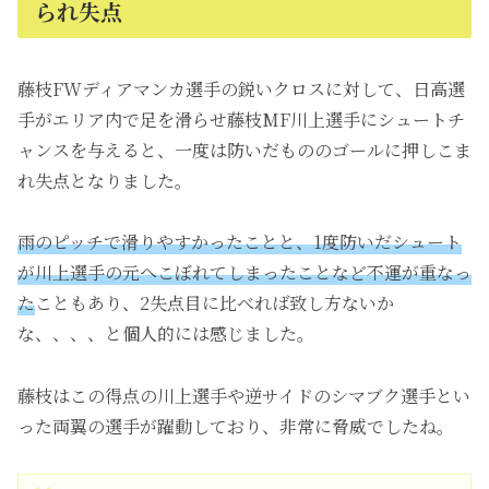
られ失点
藤枝FWディアマンカ選手の鋭いクロスに対して、日高選
手がエリア内で足を滑らせ藤枝MF川上選手にシュートチ
ャンスを与えると、一度は防いだもののゴールに押しこま
れ失点となりました。
雨のピッチで滑りやすかったことと、1度防いだシュート
が川上選手の元へこぼれてしまったことなど不運が重なっ
た
こともあり、2失点目に比べれば致し方ないか
な、、、、と個人的には感じました。
藤枝はこの得点の川上選手や逆サイドのシマブク選手とい
った両翼の選手が躍動しており、非常に脅威でしたね。