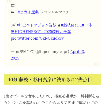
🎞️ |
👑 |
#サカイ産業
スペシャルマッチ
34'
#川上エドオジョン智慧
🔥
#藤枝MYFC
#一体
感HIGHENERGY
#2025藤枝vs千葉
pic.twitter.com/GkNOzuokvv
— 藤枝MYFC (@fujiedamyfc_pr)
April 13,
2025
40分 藤枝・杉田真彦に決められ2失点目
1度はボールを奪取した中で、椿直起選手が一瞬判断を迷
うとボールを奪われ、そこからエリア内まで繋がれての