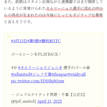
また、前節はスタメン出場ながら連携面ではまだ模索して
いるように見受けられた
カルリーニョス選手に流れの中か
らの得点が生まれたのは今後にとってもポジティブな要素
と言えそうです。
#4月13日
#第9節
#藤枝MYFC
ゴールシーンをPLAYBACK！
4分
#カルリーニョスジュニオ
選手のゴール⚽️
#jefunited
#ジェフ千葉
#jleague
#winbyall
pic.twitter.com/EDSShj8Qzm
— ジェフユナイテッド市原・千葉【公式X】
(@jef_united)
April 13, 2025